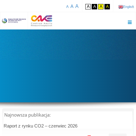
A
A
A
A
A
A
A
English
Najnowsza publikacja:
Raport z rynku CO2 – czerwiec 2026