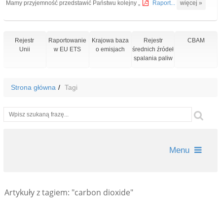
Mamy przyjemność przedstawić Państwu kolejny „
Raport...
więcej »
Rejestr
Raportowanie
Krajowa baza
Rejestr
CBAM
Unii
w EU ETS
o emisjach
średnich źródeł
spalania paliw
Strona główna
Tagi
Wyszukiwarka
Szu
Menu
Artykuły z tagiem: "carbon dioxide"