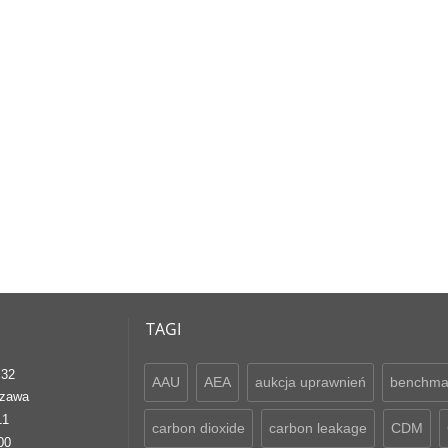
TAGI
 32
AAU
AEA
aukcja uprawnień
benchma
szawa
11
carbon dioxide
carbon leakage
CDM
00