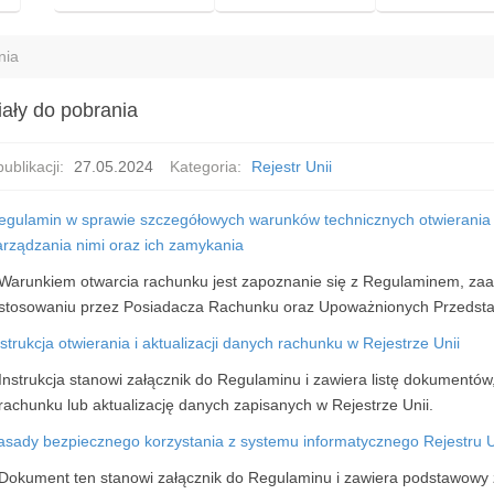
nia
iały do pobrania
ublikacji:
27.05.2024
Kategoria:
Rejestr Unii
egulamin w sprawie szczegółowych warunków technicznych otwierania ra
arządzania nimi oraz ich zamykania
Warunkiem otwarcia rachunku jest zapoznanie się z Regulaminem, zaak
stosowaniu przez Posiadacza Rachunku oraz Upoważnionych Przedstaw
strukcja otwierania i aktualizacji danych rachunku w Rejestrze Unii
Instrukcja stanowi załącznik do Regulaminu i zawiera listę dokumentów
rachunku lub aktualizację danych zapisanych w Rejestrze Unii.
asady bezpiecznego korzystania z systemu informatycznego Rejestru U
Dokument ten stanowi załącznik do Regulaminu i zawiera podstawowy 