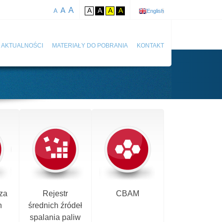
A
A
A
A
A
A
A
English
AKTUALNOŚCI
MATERIAŁY DO POBRANIA
KONTAKT
za
Rejestr
CBAM
h
średnich źródeł
spalania paliw