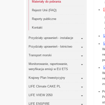
Materiały do pobrania
Rejestr Unii (FAQ)
Raporty publiczne
Kontakt
Przydziały uprawnień - instalacje
Przydziały uprawnień - lotnictwo
W
r
Transport morski
p
Monitorowanie, raportowanie,
weryfikacja emisji w EU ETS
W
Krajowy Plan Inwestycyjny
r
z
LIFE Climate CAKE PL
P
LIFE VIIEW 2050
P
s
LIFE ENSPIRE