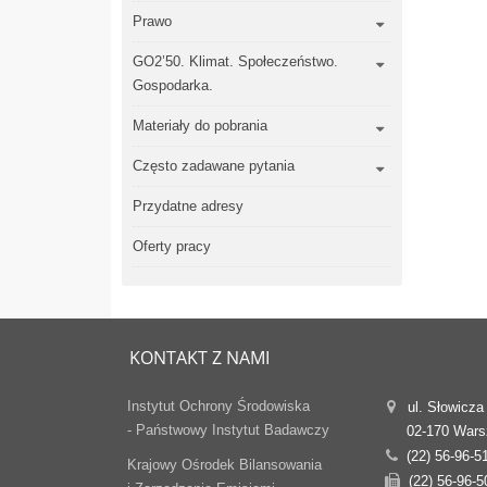
Prawo
GO2’50. Klimat. Społeczeństwo.
Gospodarka.
Materiały do pobrania
Często zadawane pytania
Przydatne adresy
Oferty pracy
KONTAKT Z NAMI
Instytut Ochrony Środowiska
ul. Słowicza
- Państwowy Instytut Badawczy
02-170 War
(22) 56-96-5
Krajowy Ośrodek Bilansowania
(22) 56-96-5