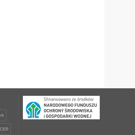
rk
CER