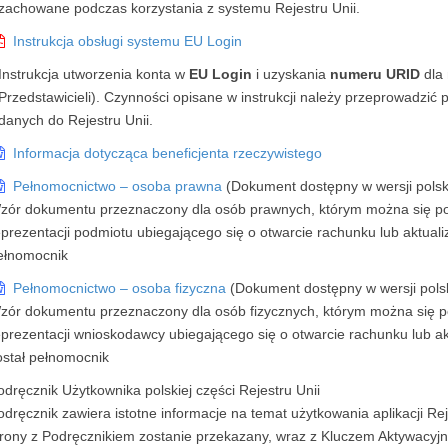
zachowane podczas korzystania z systemu Rejestru Unii.
Instrukcja obsługi systemu EU Login
Instrukcja utworzenia konta w
EU Login
i uzyskania
numeru URID
dla
Przedstawicieli). Czynności opisane w instrukcji należy przeprowadzić
danych do Rejestru Unii.
Informacja dotycząca beneficjenta rzeczywistego
Pełnomocnictwo – osoba prawna
(Dokument dostępny w wersji polskie
zór dokumentu przeznaczony dla osób prawnych, którym można się pos
eprezentacji podmiotu ubiegającego się o otwarcie rachunku lub aktual
ełnomocnik
Pełnomocnictwo – osoba fizyczna
(Dokument dostępny w wersji polskie
zór dokumentu przeznaczony dla osób fizycznych, którym można się po
eprezentacji wnioskodawcy ubiegającego się o otwarcie rachunku lub a
ostał pełnomocnik
odręcznik Użytkownika polskiej części Rejestru Unii
odręcznik zawiera istotne informacje na temat użytkowania aplikacji R
trony z Podręcznikiem zostanie przekazany, wraz z Kluczem Aktywacy