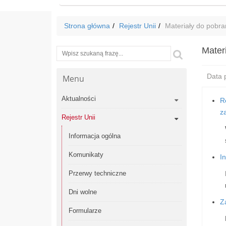
Strona główna
Rejestr Unii
Materiały do pobra
Mater
Wyszukiwarka
Szukaj
Data p
Menu
Aktualności
R
z
Rejestr Unii
Informacja ogólna
Komunikaty
In
Przerwy techniczne
Dni wolne
Z
Formularze