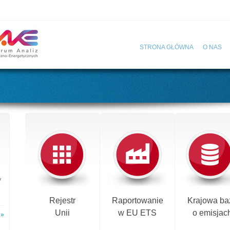
STRONA GŁÓWNA
O NAS
y
Rejestr
Raportowanie
Krajowa ba
Unii
w EU ETS
o emisjac
 »