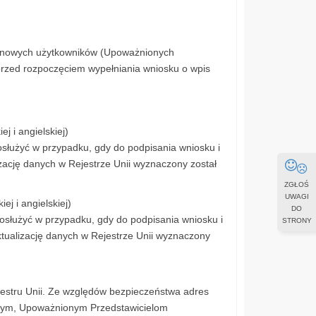
 nowych użytkowników (Upoważnionych
 przed rozpoczęciem wypełniania wniosku o wpis
j i angielskiej)
łużyć w przypadku, gdy do podpisania wniosku i
izację danych w Rejestrze Unii wyznaczony został
ZGŁOŚ
UWAGI
j i angielskiej)
DO
służyć w przypadku, gdy do podpisania wniosku i
STRONY
ktualizację danych w Rejestrze Unii wyznaczony
ejestru Unii. Ze względów bezpieczeństwa adres
jnym, Upoważnionym Przedstawicielom