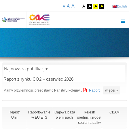
A
A
A
A
A
A
A
English
Najnowsza publikacja:
Raport z rynku CO2 – czerwiec 2026
Mamy przyjemność przedstawić Państwu kolejny „
Raport...
więcej »
Rejestr
Raportowanie
Krajowa baza
Rejestr
CBAM
Unii
w EU ETS
o emisjach
średnich źródeł
spalania paliw