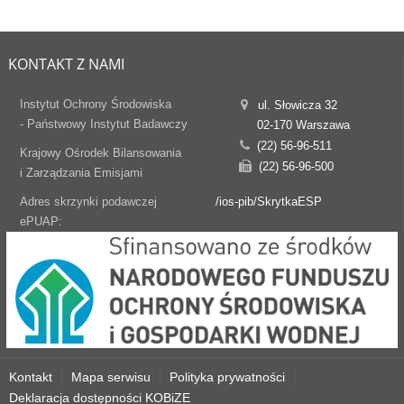
KONTAKT Z NAMI
Instytut Ochrony Środowiska
ul. Słowicza 32
- Państwowy Instytut Badawczy
02-170 Warszawa
(22) 56-96-511
Krajowy Ośrodek Bilansowania
(22) 56-96-500
i Zarządzania Emisjami
Adres skrzynki podawczej
/ios-pib/SkrytkaESP
ePUAP:
Kontakt
Mapa serwisu
Polityka prywatności
Deklaracja dostępności KOBiZE