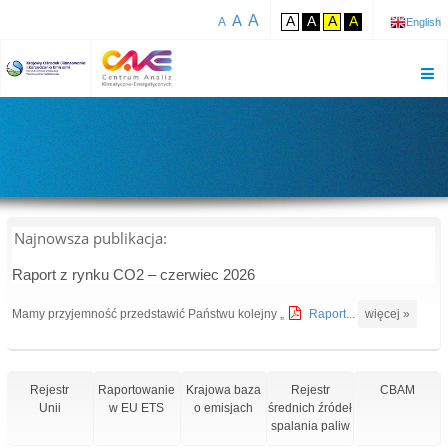
A
A
A
A
A
A
A
English
Najnowsza publikacja:
Raport z rynku CO2 – czerwiec 2026
Mamy przyjemność przedstawić Państwu kolejny „
Raport...
więcej »
Rejestr
Raportowanie
Krajowa baza
Rejestr
CBAM
Unii
w EU ETS
o emisjach
średnich źródeł
spalania paliw