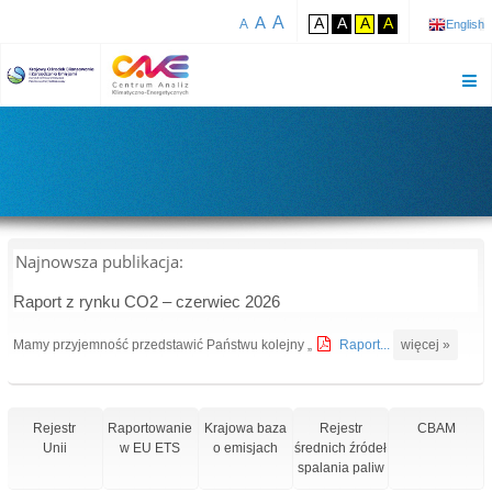
A
A
A
A
A
A
A
English
Najnowsza publikacja:
Raport z rynku CO2 – czerwiec 2026
Mamy przyjemność przedstawić Państwu kolejny „
Raport...
więcej »
Rejestr
Raportowanie
Krajowa baza
Rejestr
CBAM
Unii
w EU ETS
o emisjach
średnich źródeł
spalania paliw