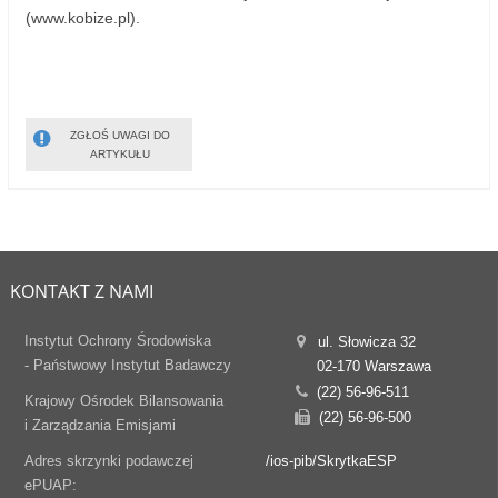
(www.kobize.pl).
ZGŁOŚ UWAGI DO
ARTYKUŁU
KONTAKT Z NAMI
Instytut Ochrony Środowiska
ul. Słowicza 32
- Państwowy Instytut Badawczy
02-170 Warszawa
(22) 56-96-511
Krajowy Ośrodek Bilansowania
(22) 56-96-500
i Zarządzania Emisjami
Adres skrzynki podawczej
/ios-pib/SkrytkaESP
ePUAP: