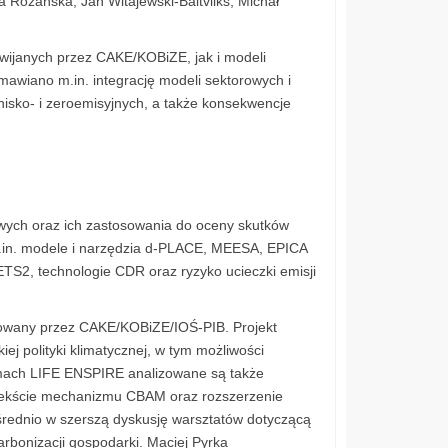
Różańska, Jan Witajewski-Baltvilks, Michał
wijanych przez CAKE/KOBiZE, jak i modeli
mawiano m.in. integrację modeli sektorowych i
isko- i zeroemisyjnych, a także konsekwencje
wych oraz ich zastosowania do oceny skutków
 m.in. modele i narzędzia d-PLACE, MEESA, EPICA
TS2, technologie CDR oraz ryzyko ucieczki emisji
zowany przez CAKE/KOBiZE/IOŚ-PIB. Projekt
ej polityki klimatycznej, w tym możliwości
amach LIFE ENSPIRE analizowane są także
ntekście mechanizmu CBAM oraz rozszerzenie
średnio w szerszą dyskusję warsztatów dotyczącą
rbonizacji gospodarki. Maciej Pyrka