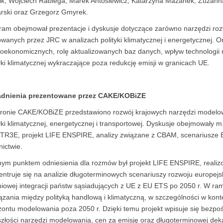
ik, Wojciech Rabiega, Marek Antosiewicz, Katarzyna Mazanek, Zuzanna 
rski oraz Grzegorz Gmyrek.
ram obejmował prezentacje i dyskusje dotyczące zarówno narzędzi roz
wanych przez JRC w analizach polityki klimatycznej i energetycznej. O
oekonomicznych, rolę aktualizowanych baz danych, wpływ technologii n
yki klimatycznej wykraczające poza redukcję emisji w granicach UE.
dnienia prezentowane przez CAKE/KOBiZE
tronie CAKE/KOBiZE przedstawiono rozwój krajowych narzędzi modelo
tyki klimatycznej, energetycznej i transportowej. Dyskusje obejmowały
 TR3E, projekt LIFE ENSPIRE, analizy związane z CBAM, scenariusze E
nictwie.
ym punktem odniesienia dla rozmów był projekt LIFE ENSPIRE, reali
ntruje się na analizie długoterminowych scenariuszy rozwoju europejski
niowej integracji państw sąsiadujących z UE z EU ETS po 2050 r. W r
ązania między polityką handlową i klimatyczną, w szczególności w ko
zontu modelowania poza 2050 r. Dzięki temu projekt wpisuje się bezpo
szłości narzędzi modelowania, cen za emisję oraz długoterminowej deka