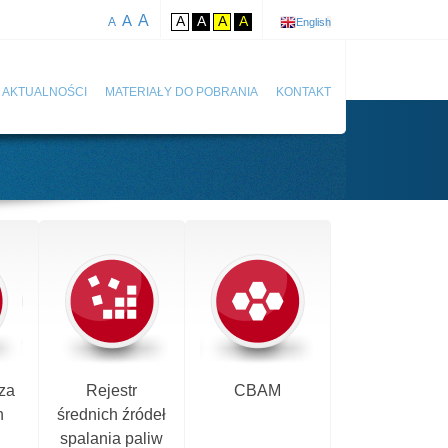
A
A
A
A
A
A
A
English
AKTUALNOŚCI
MATERIAŁY DO POBRANIA
KONTAKT
za
Rejestr
CBAM
h
średnich źródeł
spalania paliw