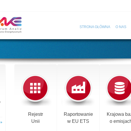
STRONA GŁÓWNA
O NAS
y
Rejestr
Raportowanie
Krajowa ba
Unii
w EU ETS
o emisjac
 »