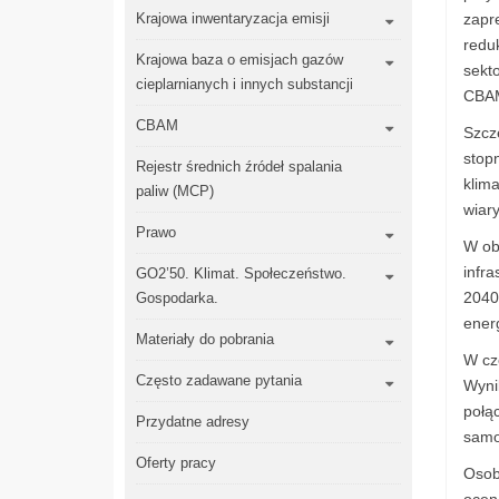
Krajowa inwentaryzacja emisji
zapr
redu
Krajowa baza o emisjach gazów
sekt
cieplarnianych i innych substancji
CBA
CBAM
Szcz
stop
Rejestr średnich źródeł spalania
klim
paliw (MCP)
wiar
Prawo
W ob
infr
GO2’50. Klimat. Społeczeństwo.
2040
Gospodarka.
energ
Materiały do pobrania
W cz
Często zadawane pytania
Wyni
połąc
Przydatne adresy
samo
Oferty pracy
Osobn