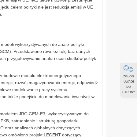
cje emisji w UE, lecz także możliwe przesunięcie
ciu celem polityki nie jest redukcja emisji w UE
h.
modeli wykorzystywanych do analiz polityki
SCM). Przedstawiono również rolę baz danych
h przygotowywanie analiz i ocen skutków polityk
ebudowie modułu elektroenergetycznego.
ZGŁOŚ
UWAGI
energii, rozwój magazynowania energii, odpowiedź
DO
gółowe modelowanie pracy systemu
STRONY
ono także podejście do modelowania inwestycji w
h z modelem JRC-GEM-E3, wykorzystywanym do
KB, zatrudnienie i strukturę gospodarki.
 oraz analizach globalnych dotyczących
atkowo omówiono projekt LEGENT dotyczący