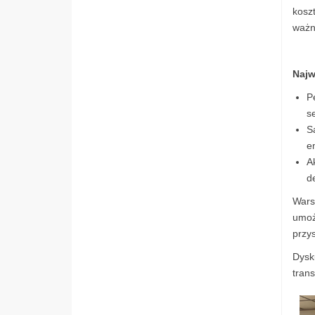
kosz
ważn
Najw
P
se
S
e
A
de
Wars
umoż
przys
Dysk
trans