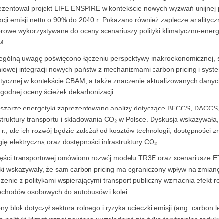
ezentował projekt LIFE ENSPIRE w kontekście nowych wyzwań unijnej pol
kcji emisji netto o 90% do 2040 r. Pokazano również zaplecze analit
orowe wykorzystywane do oceny scenariuszy polityki klimatyczno-ener
M.
ególną uwagę poświęcono łączeniu perspektywy makroekonomicznej, s
niowej integracji nowych państw z mechanizmami carbon pricing i syste
atycznej w kontekście CBAM, a także znaczenie aktualizowanych danyc
ygodnej oceny ścieżek dekarbonizacji.
szarze energetyki zaprezentowano analizy dotyczące BECCS, DACCS, 
astruktury transportu i składowania CO₂ w Polsce. Dyskusja wskazywała
 r., ale ich rozwój będzie zależał od kosztów technologii, dostępnośc
ię elektryczną oraz dostępności infrastruktury CO₂.
ęści transportowej omówiono rozwój modelu TR3E oraz scenariusze ETS
ki wskazywały, że sam carbon pricing ma ograniczony wpływ na zmianę m
zenie z politykami wspierającymi transport publiczny wzmacnia efekt r
chodów osobowych do autobusów i kolei.
y blok dotyczył sektora rolnego i ryzyka ucieczki emisji (ang. carbon 