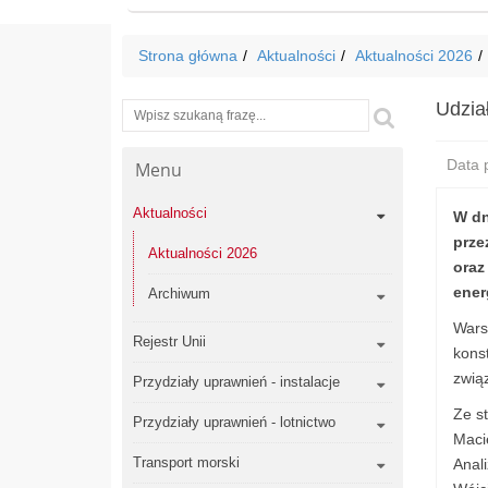
Strona główna
Aktualności
Aktualności 2026
Udzia
Wyszukiwarka
Szukaj
Data p
Menu
Aktualności
W dn
prze
Aktualności 2026
oraz
ener
Archiwum
Warsz
Rejestr Unii
konst
zwią
Przydziały uprawnień - instalacje
Ze s
Przydziały uprawnień - lotnictwo
Maci
Transport morski
Anal