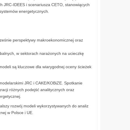
ych JRC-IDEES i scenariusza CETO, stanowiących
u systemów energetycznych.
ocześnie perspektywy makroekonomicznej oraz
lobalnych, w sektorach narażonych na ucieczkę
modeli są kluczowe dla wiarygodnej oceny ścieżek
 modelarskimi JRC i CAKE/KOBiZE. Spotkanie
acji różnych podejść analitycznych oraz
ergetycznej.
alszy rozwój modeli wykorzystywanych do analiz
nej w Polsce i UE.