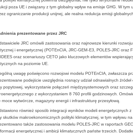
 polityki klimatycznej powinna uwzględniać nie tylko terytorialne reduk
kcji poza UE i związany z tym globalny wpływ na emisje GHG. W tym uję
ez ograniczanie produkcji unijnej, ale realna redukcja emisji globalnyc
dnienia prezentowane przez JRC
dstawiciele JRC omówili zastosowania oraz najnowsze kierunki rozwoju 
atycznej i energetycznej (POTEnCIA, JRC-GEM-E3, POLES-JRC oraz F
IDEES oraz scenariuszy CETO jako kluczowych elementów wspierającyc
atycznych na poziomie UE.
ególną uwagę poświęcono rozwojowi modelu POTEnCIA, zwłaszcza prz
ezentowane podejście uwzględnia rosnący udział odnawialnych źródeł 
ny popytowej, wykorzystanie połączeń międzysystemowych oraz szcze
troenergetycznego z wykorzystaniem 8 760 profili godzinowych. Omówi
 moce wytwórcze, magazyny energii i infrastrukturę przesyłową.
dstawiono również sposób integracji wyników modeli energetycznyc
y skutków makroekonomicznych polityki klimatycznej, w tym wpływu na P
ezentowano także zastosowania modelu POLES-JRC w raportach GECO
sformacji energetycznej i ambicji klimatycznych państw trzecich. Dod