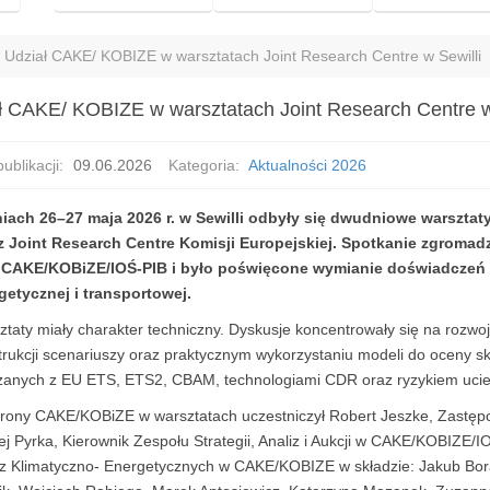
Udział CAKE/ KOBIZE w warsztatach Joint Research Centre w Sewilli
ł CAKE/ KOBIZE w warsztatach Joint Research Centre w
ublikacji:
09.06.2026
Kategoria:
Aktualności 2026
iach 26–27 maja 2026 r. w Sewilli odbyły się dwudniowe warszta
z Joint Research Centre Komisji Europejskiej. Spotkanie zgroma
 CAKE/KOBiZE/IOŚ-PIB i było poświęcone wymianie doświadczeń w
getycznej i transportowej.
taty miały charakter techniczny. Dyskusje koncentrowały się na rozwo
rukcji scenariuszy oraz praktycznym wykorzystaniu modeli do oceny skut
zanych z EU ETS, ETS2, CBAM, technologiami CDR oraz ryzykiem uciec
trony CAKE/KOBiZE w warsztatach uczestniczył Robert Jeszke, Zastępc
ej Pyrka, Kierownik Zespołu Strategii, Analiz i Aukcji w CAKE/KOBIZE/
iz Klimatyczno- Energetycznych w CAKE/KOBIZE w składzie: Jakub Bora