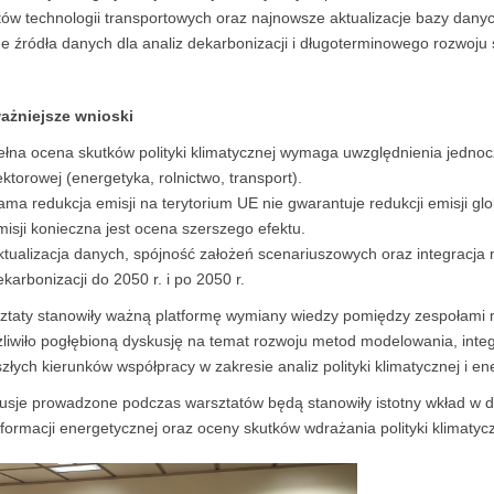
tów technologii transportowych oraz najnowsze aktualizacje bazy dan
e źródła danych dla analiz dekarbonizacji i długoterminowego rozwoj
ażniejsze wnioski
ełna ocena skutków polityki klimatycznej wymaga uwzględnienia jedn
ktorowej (energetyka, rolnictwo, transport).
ama redukcja emisji na terytorium UE nie gwarantuje redukcji emisji g
misji konieczna jest ocena szerszego efektu.
ktualizacja danych, spójność założeń scenariuszowych oraz integracja 
karbonizacji do 2050 r. i po 2050 r.
ztaty stanowiły ważną platformę wymiany wiedzy pomiędzy zespołami
liwiło pogłębioną dyskusję na temat rozwoju metod modelowania, integr
złych kierunków współpracy w zakresie analiz polityki klimatycznej i en
usje prowadzone podczas warsztatów będą stanowiły istotny wkład w d
formacji energetycznej oraz oceny skutków wdrażania polityki klimatycz