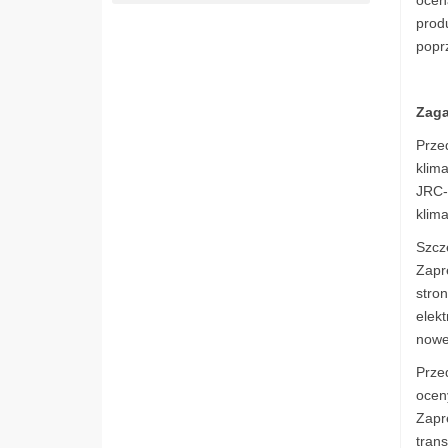
ocena
produ
poprz
Zaga
Prze
klim
JRC-
klim
Szcz
Zapr
stro
elek
nowe
Prze
ocen
Zapr
tran