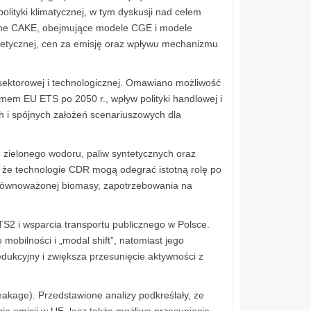
ityki klimatycznej, w tym dyskusji nad celem
yczne CAKE, obejmujące modele CGE i modele
getycznej, cen za emisję oraz wpływu mechanizmu
ektorowej i technologicznej. Omawiano możliwość
mem EU ETS po 2050 r., wpływ polityki handlowej i
h i spójnych założeń scenariuszowych dla
zielonego wodoru, paliw syntetycznych oraz
, że technologie CDR mogą odegrać istotną rolę po
i zrównoważonej biomasy, zapotrzebowania na
2 i wsparcia transportu publicznego w Polsce.
obilności i „modal shift”, natomiast jego
edukcyjny i zwiększa przesunięcie aktywności z
leakage). Przedstawione analizy podkreślały, że