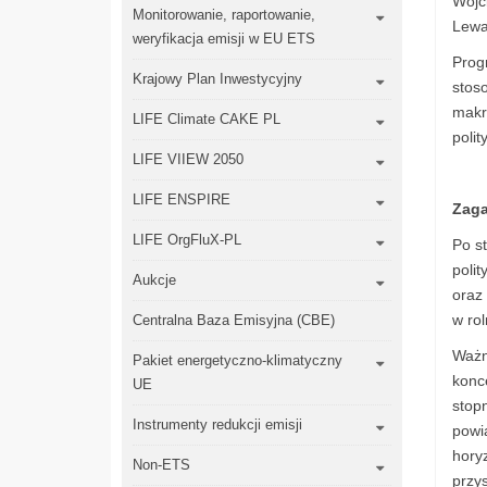
Wójc
Monitorowanie, raportowanie,
Lewa
weryfikacja emisji w EU ETS
Prog
Krajowy Plan Inwestycyjny
stoso
makr
LIFE Climate CAKE PL
polit
LIFE VIIEW 2050
LIFE ENSPIRE
Zaga
LIFE OrgFluX-PL
Po s
poli
Aukcje
oraz
w rol
Centralna Baza Emisyjna (CBE)
Ważn
Pakiet energetyczno-klimatyczny
konce
UE
stop
Instrumenty redukcji emisji
powi
hory
Non-ETS
przy