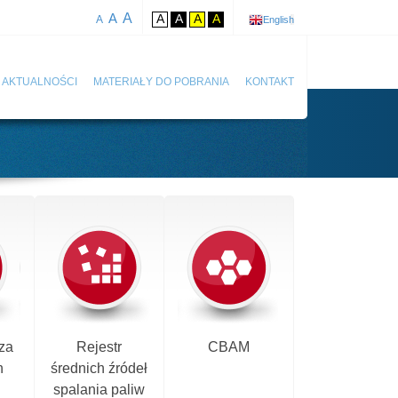
A
A
A
A
A
A
A
English
AKTUALNOŚCI
MATERIAŁY DO POBRANIA
KONTAKT
za
Rejestr
CBAM
h
średnich źródeł
spalania paliw