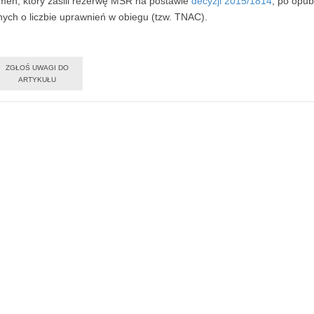
men, który zasili rezerwę MSR na postawie
decyzji 2015/1814
, po opu
nych o liczbie uprawnień w obiegu (tzw. TNAC).
ZGŁOŚ UWAGI DO
ARTYKUŁU