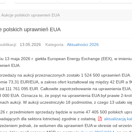
Aukcje polskich uprawnień EUA
e polskich uprawnień EUA
ublikacji:
13.05.2026
Kategoria:
Aktualności 2026
iu 13 maja 2026 r. giełda European Energy Exchange (EEX), w imieniu P
wnień EUA.
przedaży na aukcji przeznaczonych zostało 1 524 500 uprawnień EUA. C
omie 73,31 EUR/EUA, a zakres ofert kształtował się między 42 EUR a
ósł 111 761 095 EUR. Całkowite zapotrzebowanie na uprawnienia EUA, 
8 000 EUA. Oznacza to, że popyt na uprawnienia EUA był prawie 2-krot
ach aukcji. W aukcji uczestniczyło 18 podmiotów, z czego 13 udało się
26 r. przedmiotem sprzedaży będzie w sumie 47 405 500 polskich up
adających dla sektora lotnictwa) zgodnie z ostatnią
aktualizacją ka
rzeżeniem jednak, że wolumen dla uprawnień EUA w okresie od września