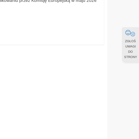
blikowaniu przez Komisję Europejską w maju 2026
ZGŁOŚ
UWAGI
DO
STRONY