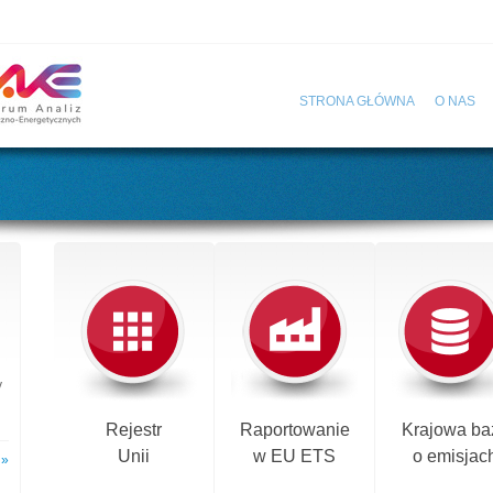
STRONA GŁÓWNA
O NAS
y
Rejestr
Raportowanie
Krajowa ba
Unii
w EU ETS
o emisjac
 »