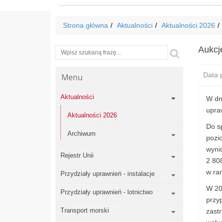
Strona główna
Aktualności
Aktualności 2026
Aukcj
Wyszukiwarka
Szukaj
Data p
Menu
Aktualności
W dn
upra
Aktualności 2026
Do s
Archiwum
pozi
wyni
Rejestr Unii
2 80
w ram
Przydziały uprawnień - instalacje
W 20
Przydziały uprawnień - lotnictwo
przyp
Transport morski
zast