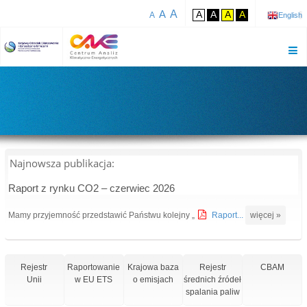
A
A
A
A
A
A
A
English
Najnowsza publikacja:
Raport z rynku CO2 – czerwiec 2026
Mamy przyjemność przedstawić Państwu kolejny „
Raport...
więcej »
Rejestr
Raportowanie
Krajowa baza
Rejestr
CBAM
Unii
w EU ETS
o emisjach
średnich źródeł
spalania paliw