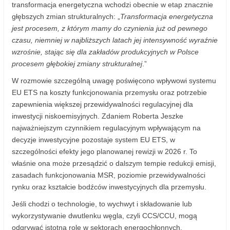
transformacja energetyczna wchodzi obecnie w etap znacznie
głębszych zmian strukturalnych: „
Transformacja energetyczna
jest procesem, z którym mamy do czynienia już od pewnego
czasu, niemniej w najbliższych latach jej intensywność wyraźnie
wzrośnie, stając się dla zakładów produkcyjnych w Polsce
procesem głębokiej zmiany strukturalnej
.”
W rozmowie szczególną uwagę poświęcono wpływowi systemu
EU ETS na koszty funkcjonowania przemysłu oraz potrzebie
zapewnienia większej przewidywalności regulacyjnej dla
inwestycji niskoemisyjnych. Zdaniem Roberta Jeszke
najważniejszym czynnikiem regulacyjnym wpływającym na
decyzje inwestycyjne pozostaje system EU ETS, w
szczególności efekty jego planowanej rewizji w 2026 r. To
właśnie ona może przesądzić o dalszym tempie redukcji emisji,
zasadach funkcjonowania MSR, poziomie przewidywalności
rynku oraz kształcie bodźców inwestycyjnych dla przemysłu.
Jeśli chodzi o technologie, to wychwyt i składowanie lub
wykorzystywanie dwutlenku węgla, czyli CCS/CCU, mogą
odgrywać istotną rolę w sektorach energochłonnych,