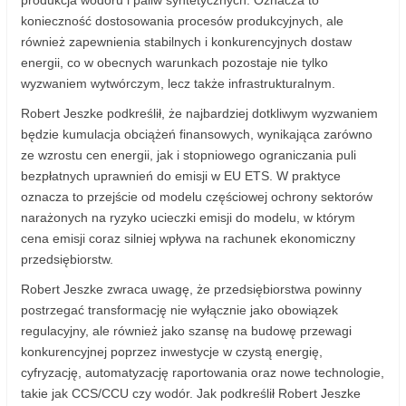
produkcja wodoru i paliw syntetycznych. Oznacza to
konieczność dostosowania procesów produkcyjnych, ale
również zapewnienia stabilnych i konkurencyjnych dostaw
energii, co w obecnych warunkach pozostaje nie tylko
wyzwaniem wytwórczym, lecz także infrastrukturalnym.
Robert Jeszke podkreślił, że najbardziej dotkliwym wyzwaniem
będzie kumulacja obciążeń finansowych, wynikająca zarówno
ze wzrostu cen energii, jak i stopniowego ograniczania puli
bezpłatnych uprawnień do emisji w EU ETS. W praktyce
oznacza to przejście od modelu częściowej ochrony sektorów
narażonych na ryzyko ucieczki emisji do modelu, w którym
cena emisji coraz silniej wpływa na rachunek ekonomiczny
przedsiębiorstw.
Robert Jeszke zwraca uwagę, że przedsiębiorstwa powinny
postrzegać transformację nie wyłącznie jako obowiązek
regulacyjny, ale również jako szansę na budowę przewagi
konkurencyjnej poprzez inwestycje w czystą energię,
cyfryzację, automatyzację raportowania oraz nowe technologie,
takie jak CCS/CCU czy wodór. Jak podkreślił Robert Jeszke