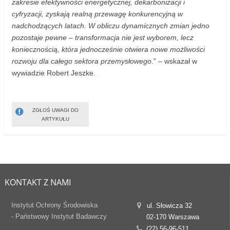
zakresie efektywności energetycznej, dekarbonizacji i
cyfryzacji, zyskają realną przewagę konkurencyjną w
nadchodzących latach. W obliczu dynamicznych zmian jedno
pozostaje pewne – transformacja nie jest wyborem, lecz
koniecznością, która jednocześnie otwiera nowe możliwości
rozwoju dla całego sektora przemysłowego
.” – wskazał w
wywiadzie Robert Jeszke.
ZGŁOŚ UWAGI DO
ARTYKUŁU
KONTAKT Z NAMI
Instytut Ochrony Środowiska
ul. Słowicza 32
- Państwowy Instytut Badawczy
02-170 Warszawa
(22) 56-96-511