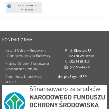
ZGŁOŚ UWAGI DO
ARTYKUŁU
KONTAKT Z NAMI
Instytut Ochrony Środowiska
ul. Słowicza 32
- Państwowy Instytut Badawczy
02-170 Warszawa
(22) 56-96-511
Krajowy Ośrodek Bilansowania
(22) 56-96-500
i Zarządzania Emisjami
Adres skrzynki podawczej
/ios-pib/SkrytkaESP
ePUAP: