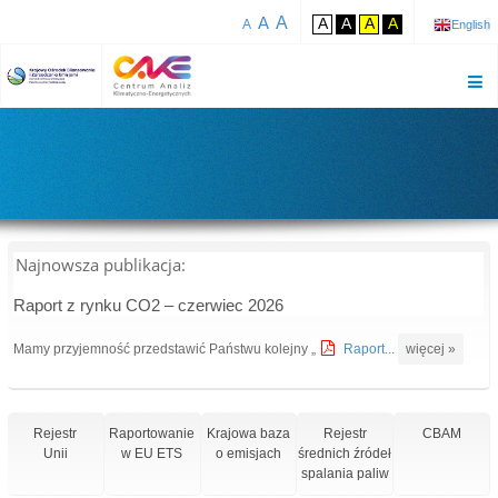
A
A
A
A
A
A
A
English
Najnowsza publikacja:
Raport z rynku CO2 – czerwiec 2026
Mamy przyjemność przedstawić Państwu kolejny „
Raport...
więcej »
Rejestr
Raportowanie
Krajowa baza
Rejestr
CBAM
Unii
w EU ETS
o emisjach
średnich źródeł
spalania paliw