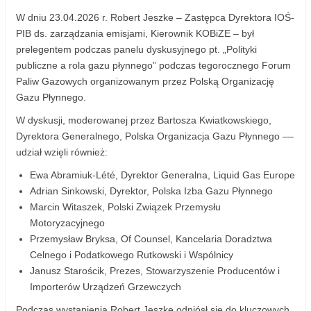
W dniu 23.04.2026 r. Robert Jeszke – Zastępca Dyrektora IOŚ-
PIB ds. zarządzania emisjami, Kierownik KOBiZE – był
prelegentem podczas panelu dyskusyjnego pt. „Polityki
publiczne a rola gazu płynnego” podczas tegorocznego Forum
Paliw Gazowych organizowanym przez Polską Organizację
Gazu Płynnego.
W dyskusji, moderowanej przez Bartosza Kwiatkowskiego,
Dyrektora Generalnego, Polska Organizacja Gazu Płynnego ––
udział wzięli również:
Ewa Abramiuk-Lété, Dyrektor Generalna, Liquid Gas Europe
Adrian Sinkowski, Dyrektor, Polska Izba Gazu Płynnego
Marcin Witaszek, Polski Związek Przemysłu
Motoryzacyjnego
Przemysław Bryksa, Of Counsel, Kancelaria Doradztwa
Celnego i Podatkowego Rutkowski i Wspólnicy
Janusz Starościk, Prezes, Stowarzyszenie Producentów i
Importerów Urządzeń Grzewczych
Podczas wystąpienia Robert Jeszke odniósł się do kluczowych