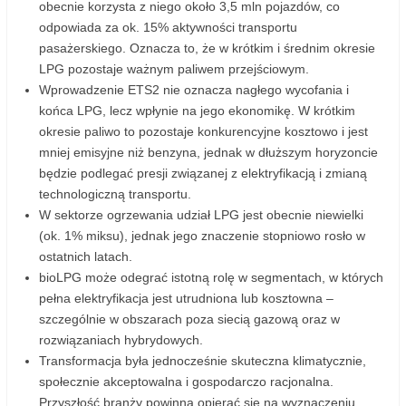
obecnie korzysta z niego około 3,5 mln pojazdów, co
odpowiada za ok. 15% aktywności transportu
pasażerskiego. Oznacza to, że w krótkim i średnim okresie
LPG pozostaje ważnym paliwem przejściowym.
Wprowadzenie ETS2 nie oznacza nagłego wycofania i
końca LPG, lecz wpłynie na jego ekonomikę. W krótkim
okresie paliwo to pozostaje konkurencyjne kosztowo i jest
mniej emisyjne niż benzyna, jednak w dłuższym horyzoncie
będzie podlegać presji związanej z elektryfikacją i zmianą
technologiczną transportu.
W sektorze ogrzewania udział LPG jest obecnie niewielki
(ok. 1% miksu), jednak jego znaczenie stopniowo rosło w
ostatnich latach.
bioLPG może odegrać istotną rolę w segmentach, w których
pełna elektryfikacja jest utrudniona lub kosztowna –
szczególnie w obszarach poza siecią gazową oraz w
rozwiązaniach hybrydowych.
Transformacja była jednocześnie skuteczna klimatycznie,
społecznie akceptowalna i gospodarczo racjonalna.
Przyszłość branży powinna opierać się na wyznaczeniu