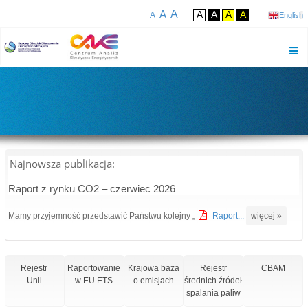
A
A
A
A
A
A
A
English
Najnowsza publikacja:
Raport z rynku CO2 – czerwiec 2026
Mamy przyjemność przedstawić Państwu kolejny „
Raport...
więcej »
Rejestr
Raportowanie
Krajowa baza
Rejestr
CBAM
Unii
w EU ETS
o emisjach
średnich źródeł
spalania paliw