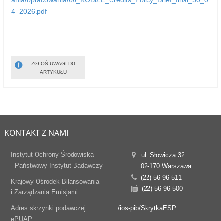
ania/opracowania/66_KOBiZE_Credits_Policy_Brief_final_30_0
4_2026.pdf
ZGŁOŚ UWAGI DO
ARTYKUŁU
KONTAKT Z NAMI
Instytut Ochrony Środowiska
ul. Słowicza 32
- Państwowy Instytut Badawczy
02-170 Warszawa
(22) 56-96-511
Krajowy Ośrodek Bilansowania
(22) 56-96-500
i Zarządzania Emisjami
Adres skrzynki podawczej
/ios-pib/SkrytkaESP
ePUAP: