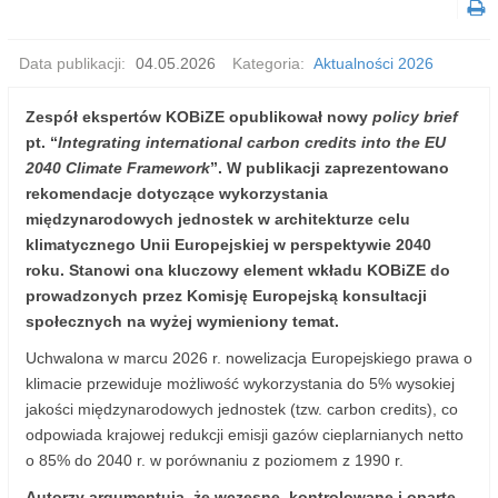
Data publikacji:
04.05.2026
Kategoria:
Aktualności 2026
Zespół ekspertów KOBiZE opublikował nowy
policy brief
pt.
“
Integrating international carbon credits into the EU
2040 Climate Framework
”.
W publikacji zaprezentowano
rekomendacje dotyczące wykorzystania
międzynarodowych jednostek w architekturze celu
klimatycznego Unii Europejskiej w perspektywie 2040
roku. Stanowi ona kluczowy element wkładu KOBiZE do
prowadzonych przez Komisję Europejską konsultacji
społecznych na wyżej wymieniony temat.
Uchwalona w marcu 2026 r. nowelizacja Europejskiego prawa o
klimacie przewiduje możliwość wykorzystania do 5% wysokiej
jakości międzynarodowych jednostek (tzw. carbon credits), co
odpowiada krajowej redukcji emisji gazów cieplarnianych netto
o 85% do 2040 r. w porównaniu z poziomem z 1990 r.
Autorzy argumentują, że wczesne, kontrolowane i oparte