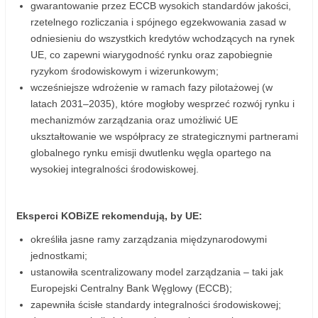
gwarantowanie przez ECCB wysokich standardów jakości,
rzetelnego rozliczania i spójnego egzekwowania zasad w
odniesieniu do wszystkich kredytów wchodzących na rynek
UE, co zapewni wiarygodność rynku oraz zapobiegnie
ryzykom środowiskowym i wizerunkowym;
wcześniejsze wdrożenie w ramach fazy pilotażowej (w
latach 2031–2035), które mogłoby wesprzeć rozwój rynku i
mechanizmów zarządzania oraz umożliwić UE
ukształtowanie we współpracy ze strategicznymi partnerami
globalnego rynku emisji dwutlenku węgla opartego na
wysokiej integralności środowiskowej.
Eksperci KOBiZE rekomendują, by UE:
określiła jasne ramy zarządzania międzynarodowymi
jednostkami;
ustanowiła scentralizowany model zarządzania – taki jak
Europejski Centralny Bank Węglowy (ECCB);
zapewniła ścisłe standardy integralności środowiskowej;