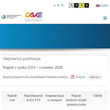
A
A
A
A
A
A
A
English
Najnowsza publikacja:
Raport z rynku CO2 – czerwiec 2026
Mamy przyjemność przedstawić Państwu kolejny „
Raport...
więcej »
Rejestr
Raportowanie
Krajowa baza
Rejestr
CBAM
Unii
w EU ETS
o emisjach
średnich źródeł
spalania paliw