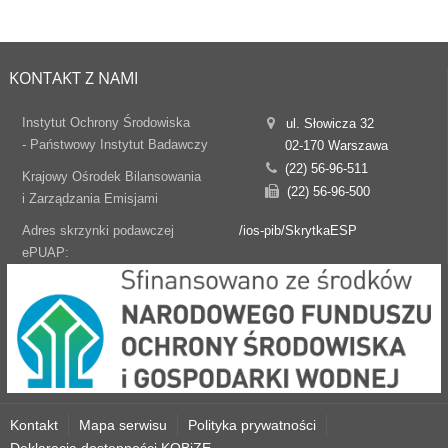
KONTAKT Z NAMI
Instytut Ochrony Środowiska
ul. Słowicza 32
- Państwowy Instytut Badawczy
02-170 Warszawa
(22) 56-96-511
Krajowy Ośrodek Bilansowania
(22) 56-96-500
i Zarządzania Emisjami
Adres skrzynki podawczej
/ios-pib/SkrytkaESP
ePUAP:
Kontakt
Mapa serwisu
Polityka prywatności