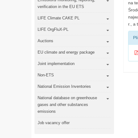
na te
verification in the EU ETS
Środ
najw
LIFE Climate CAKE PL
r., a
LIFE OrgFluX-PL
Pl
Auctions
EU climate and energy package
Joint implementation
Non-ETS
National Emission Inventories
National database on greenhouse
gases and other substances
emissions
Job vacancy offer