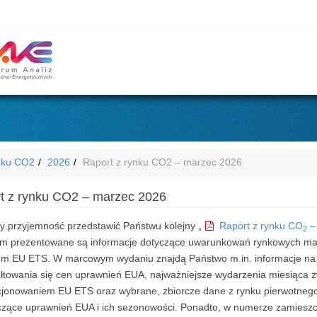
nku CO2
2026
Raport z rynku CO2 – marzec 2026
t z rynku CO2 – marzec 2026
 przyjemność przedstawić Państwu kolejny „
Raport z rynku CO
–
2
ym prezentowane są informacje dotyczące uwarunkowań rynkowych ma
em EU ETS. W marcowym wydaniu znajdą Państwo m.in. informacje na
ałtowania się cen uprawnień EUA, najważniejsze wydarzenia miesiąca 
cjonowaniem EU ETS oraz wybrane, zbiorcze dane z rynku pierwotnego
czące uprawnień EUA i ich sezonowości. Ponadto, w numerze zamieszc