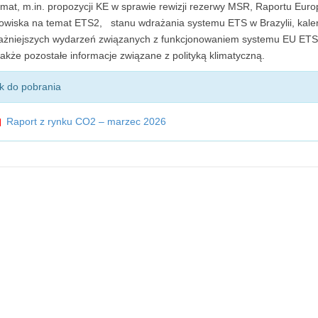
mat, m.in. propozycji KE w sprawie rewizji rezerwy MSR, Raportu Europ
owiska na temat ETS2, stanu wdrażania systemu ETS w Brazylii, kal
ażniejszych wydarzeń związanych z funkcjonowaniem systemu EU ETS
 także pozostałe informacje związane z polityką klimatyczną.
ik do pobrania
Raport z rynku CO2 – marzec 2026