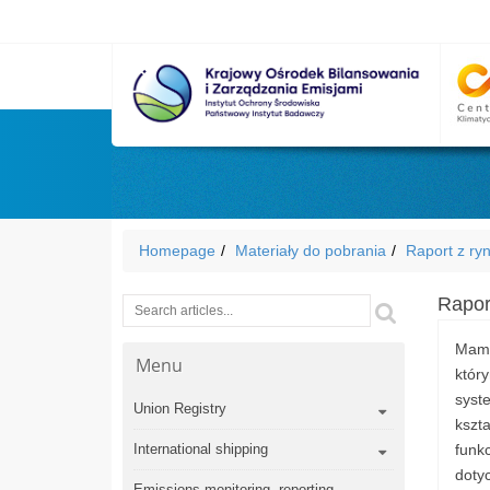
Homepage
Materiały do pobrania
Raport z ry
Rapor
Wyszukiwarka
Szukaj
Mamy
Menu
któr
syst
Union Registry
kszt
International shipping
funk
doty
Emissions monitoring, reporting,