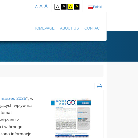
A
A
A
A
A
A
A
Polski
HOMEPAGE
ABOUT US
CONTACT
 marzec 2026
”, w
jących wpływ na
 temat
związane z
 i wtórnego
zono informacje