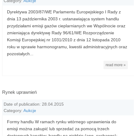
Category:
Aukcje
Dyrektywa 2003/87/WE Parlamentu Europejskiego I Rady z
dnia 13 października 2003 r. ustanawiająca system handlu
przydziałami emisji gazów cieplarnianych we Wspólnocie oraz
zmieniająca dyrektywę Rady 96/61/WE Rozporządzenie
Komisji Europejskiej nr 1031/2010 z dnia 12 listopada 2010
roku w sprawie harmonogramu, kwestii administracyjnych oraz
pozostałych...
read more »
Rynek uprawnień
Date of publication: 28.04.2015
Category:
Aukcje
Formy handlu W ramach rynku wtórnego uprawnienia do
emisji można zakupić lub sprzedać za pomocą trzech
dostępnych kanałów: handlu na giełdzie (ang. exchange);