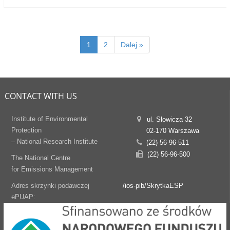
1
2
Dalej »
CONTACT WITH US
Institute of Environmental
ul. Słowicza 32
Protection
02-170 Warszawa
– National Research Institute
(22) 56-96-511
(22) 56-96-500
The National Centre
for Emissions Management
Adres skrzynki podawczej
/ios-pib/SkrytkaESP
ePUAP: